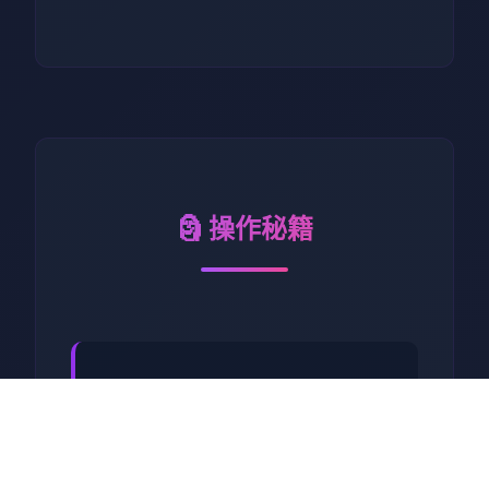
🗿 操作秘籍
工步行