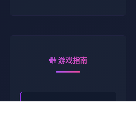
🚻 游戏指南
工步行